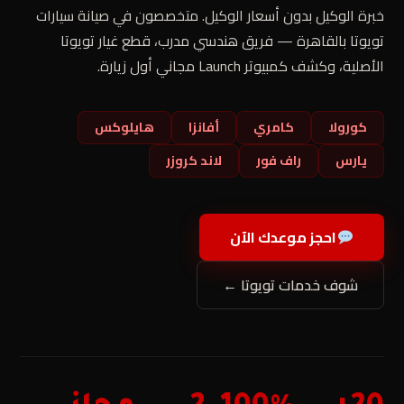
خبرة الوكيل بدون أسعار الوكيل. متخصصون في صيانة سيارات
تويوتا بالقاهرة — فريق هندسي مدرب، قطع غيار تويوتا
الأصلية، وكشف كمبيوتر Launch مجاني أول زيارة.
كورولا
كامري
أفانزا
هايلوكس
يارس
راف فور
لاند كروزر
احجز موعدك الآن
شوف خدمات تويوتا ←