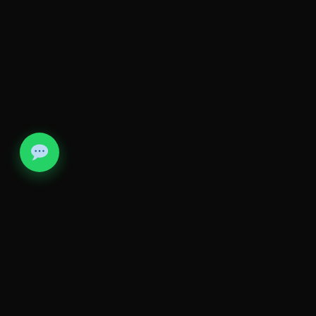
صيانة تويوتا كورولا
ليه THE AUTOMEN لتويوتاك